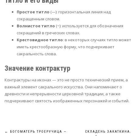
Титло и его виды
Простое титло
(—): горизонтальная линия над
сокращенным словом.
Волнистое титло
(~): используется для обозначения
сокращений в греческих словах.
Крестовидное титло
: в некоторых случаях титло может
иметь крестообразную форму, что подчеркивает
сакральность слова.
Значение контрактур
Контрактуры на иконах — это не просто технический прием, а
важный элемент сакрального искусства. Они напоминают о
древности и непрерывности церковной традиции, а также
подчеркивают святость изображенных персонажей и событий.
Навигация
←
БОГОМАТЕРЬ ТРОЕРУЧИЦА —
СКЛАДЕНЬ ЗАКАТКИНА.