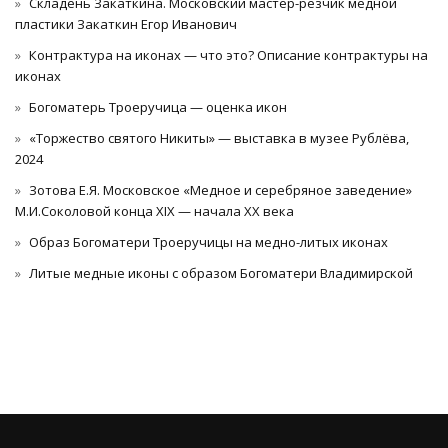
Складень Закаткина. Московский мастер-резчик медной
пластики Закаткин Егор Иванович
Контрактура на иконах — что это? Описание контрактуры на
иконах
Богоматерь Троеручица — оценка икон
«Торжество святого Никиты» — выставка в музее Рублёва,
2024
Зотова Е.Я. Московское «Медное и серебряное заведение»
М.И.Соколовой конца XIX — начала XX века
Образ Богоматери Троеручицы на медно-литых иконах
Литые медные иконы с образом Богоматери Владимирской