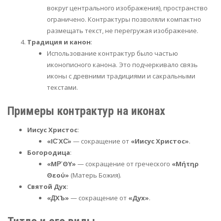
вокруг центрального изображения), пространство
ограничено. Контрактуры позволяли компактно
размещать текст, не перегружая изображение.
Традиция и канон
:
Использование контрактур было частью
иконописного канона. Это подчеркивало связь
иконы с древними традициями и сакральными
текстами.
Примеры контрактур на иконах
Иисус Христос
:
«ІС҃ ХС҃»
— сокращение от
«Иисус Христос»
.
Богородица
:
«МР҃ ΘY»
— сокращение от греческого
«Μήτηρ
Θεού»
(Матерь Божия).
Святой Дух
:
«Д҃ХЪ»
— сокращение от
«Дух»
.