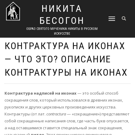
НИКИТА
БЕСОГОН
TOGGLE
NAVIGATION
ОБРАЗ СВЯТОГО МУЧЕНИКА НИКИТЫ В РУССКОМ
ИСКУССТВЕ
КОНТРАКТУРА НА ИКОНАХ
— ЧТО ЭТО? ОПИСАНИЕ
КОНТРАКТУРЫ НА ИКОНАХ
Контрактура надписей на иконах
— это особый способ
сокращения слов, который использовался в древних иконах,
рукописях и других церковных произведениях искусства.
Контрактуры (от лат.
contractura
— «сокращение») представляют
собой сокращенные написания слов, где часть букв опускается,
а над оставшимися ставится специальный знак сокращения,
называемый
титло
. Этот прием широко применялся в