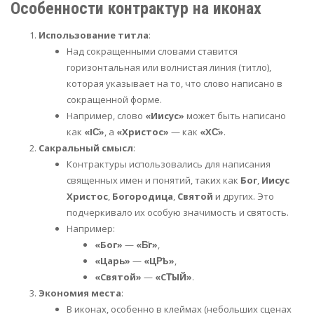
Особенности контрактур на иконах
Использование титла
:
Над сокращенными словами ставится
горизонтальная или волнистая линия (титло),
которая указывает на то, что слово написано в
сокращенной форме.
Например, слово
«Иисус»
может быть написано
как
«ІС҃»
, а
«Христос»
— как
«ХС҃»
.
Сакральный смысл
:
Контрактуры использовались для написания
священных имен и понятий, таких как
Бог
,
Иисус
Христос
,
Богородица
,
Святой
и других. Это
подчеркивало их особую значимость и святость.
Например:
«Бог»
—
«Б҃г»
,
«Царь»
—
«ЦР҃Ь»
,
«Святой»
—
«СТ҃ЫЙ»
.
Экономия места
:
В иконах, особенно в клеймах (небольших сценах