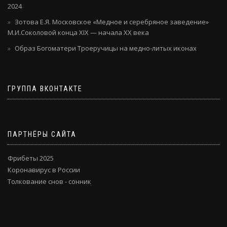
2024
Зотова Е.Я. Московское «Медное и серебряное заведение»
М.И.Соколовой конца XIX — начала XX века
Образ Богоматери Троеручицы на медно-литых иконах
ГРУППА ВКОНТАКТЕ
ПАРТНЁРЫ САЙТА
Фрибеты 2025
Коронавирус в России
Толкование снов - сонник