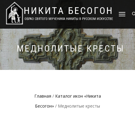
НИКИТА БЕСОГОН
TOGGLE
ОБРАЗ СВЯТОГО МУЧЕНИКА НИКИТЫ В РУССКОМ ИСКУССТВЕ
NAVIGATIO
МЕДНОЛИТЫЕ КРЕСТЫ
Главная
/
Каталог икон «Никита
Бесогон»
/ Меднолитые кресты