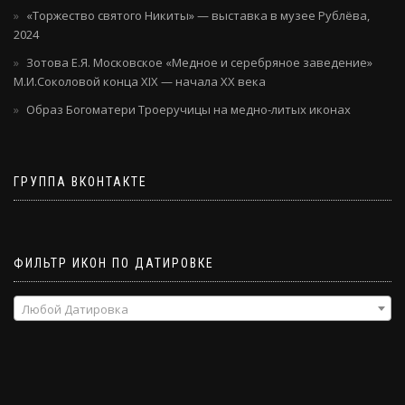
«Торжество святого Никиты» — выставка в музее Рублёва,
2024
Зотова Е.Я. Московское «Медное и серебряное заведение»
М.И.Соколовой конца XIX — начала XX века
Образ Богоматери Троеручицы на медно-литых иконах
ГРУППА ВКОНТАКТЕ
ФИЛЬТР ИКОН ПО ДАТИРОВКЕ
Любой Датировка