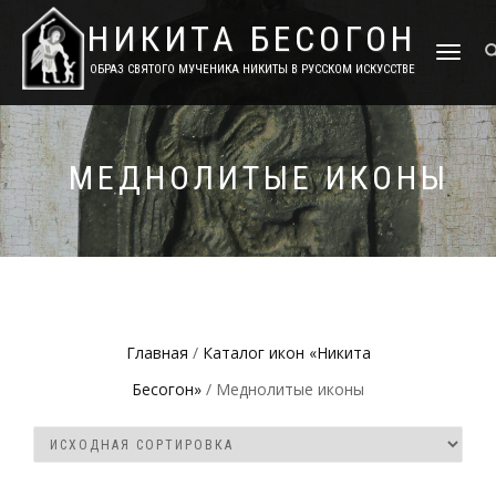
НИКИТА БЕСОГОН
TOGGLE
ОБРАЗ СВЯТОГО МУЧЕНИКА НИКИТЫ В РУССКОМ ИСКУССТВЕ
NAVIGATIO
МЕДНОЛИТЫЕ ИКОНЫ
Главная
/
Каталог икон «Никита
Бесогон»
/ Меднолитые иконы